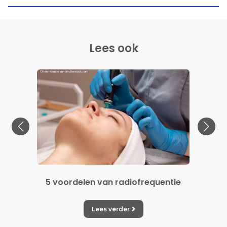
Lees ook
n
5 voordelen van radiofrequentie
5 v
Lees verder