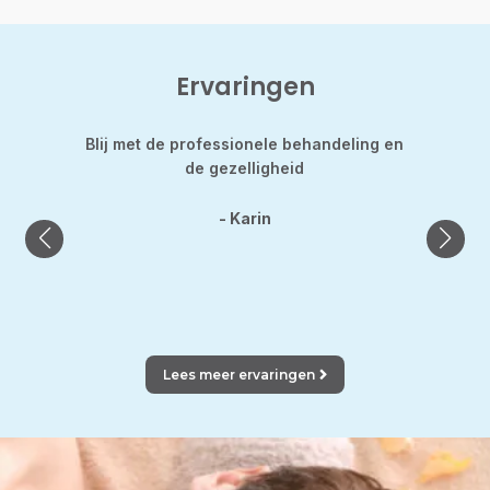
Ervaringen
d
Blij met de professionele behandeling en
Hild
nt de
de gezelligheid
gekle
was h
laats
- Karin
Lees meer ervaringen