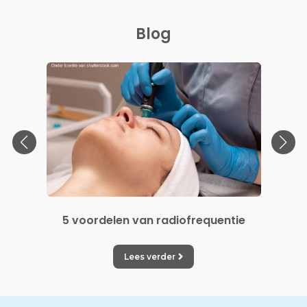
Blog
5 voordelen van radiofrequentie
5
Lees verder