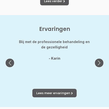
Lees verder
Ervaringen
d
Blij met de professionele behandeling en
Hild
nt de
de gezelligheid
gekle
was h
laats
- Karin
Lees meer ervaringen