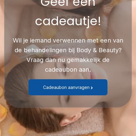
Geef een
cadeautje!
Wil je iemand verwennen met een van
de behandelingen bij Body & Beauty?
Vraag dan nu gemakkelijk de
cadeaubon aan.
Cadeaubon aanvragen