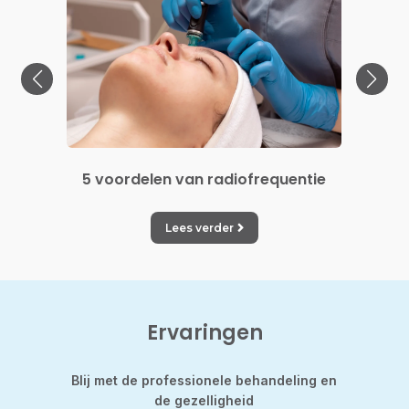
over
5 voordelen van radiofrequentie
5 v
Lees verder
Ervaringen
d
Blij met de professionele behandeling en
Hild
nt de
de gezelligheid
gekle