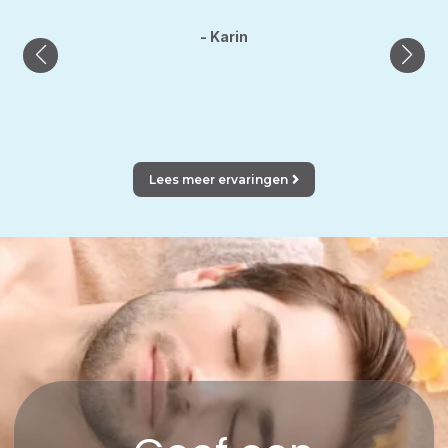
was h
laats
- Karin
Lees meer ervaringen