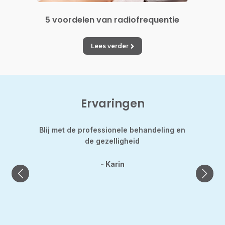
n
5 voordelen van radiofrequentie
5 v
Lees verder
Ervaringen
d
Blij met de professionele behandeling en
Hild
nt de
de gezelligheid
gekle
was h
laats
- Karin