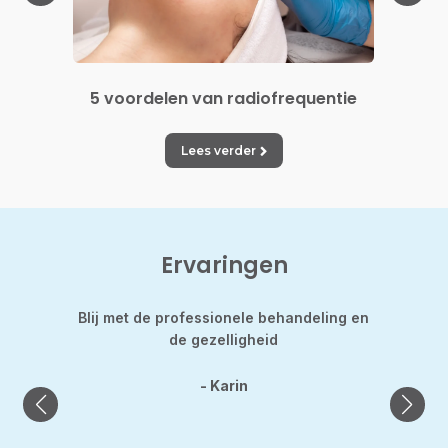
n
5 voordelen van radiofrequentie
5 v
Lees verder
Ervaringen
d
Blij met de professionele behandeling en
Hild
nt de
de gezelligheid
gekle
was h
laats
- Karin