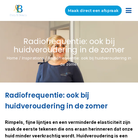
Maak direct een afspraak
Radiofrequentie: ook bij
huidveroudering in de zomer
Home
/
Inspirations
/
Radiofrequentie: ook bij huidveroudering in
de zomer
Radiofrequentie: ook bij
huidveroudering in de zomer
Rimpels, fijne lijntjes en een verminderde elasticiteit zijn
vaak de eerste tekenen die ons eraan herinneren dat onze
huid minder veerkrachtig wordt. Huidveroudering is een